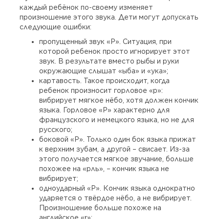
каждый ребёнок по-своему изменяет
произношение этого звука. Дети могут допускать
следующие ошибки:
пропущенный звук «Р». Ситуация, при
которой ребенок просто игнорирует этот
звук. В результате вместо рыбы и руки
окружающие слышат «ыба» и «ука»;
картавость. Такое происходит, когда
ребенок произносит горловое «р»:
вибрирует мягкое нёбо, хотя должен кончик
языка. Горловое «Р» характерно для
французского и немецкого языка, но не для
русского;
боковой «Р». Только один бок языка прижат
к верхним зубам, а другой – свисает. Из-за
этого получается мягкое звучание, больше
похожее на «рль», – кончик языка не
вибрирует;
одноударный «Р». Кончик языка однократно
ударяется о твёрдое нёбо, а не вибрирует.
Произношение больше похоже на
английское «r»;