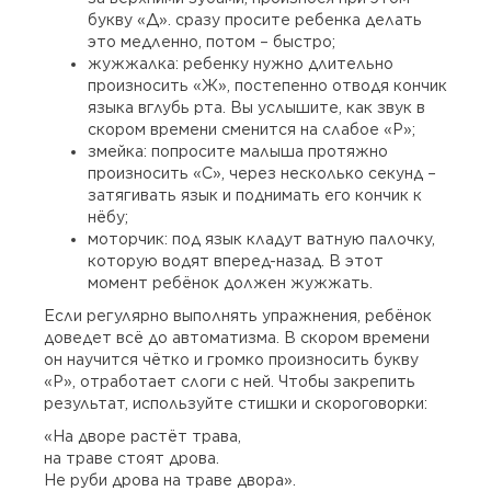
букву «Д». сразу просите ребенка делать
это медленно, потом – быстро;
жужжалка: ребенку нужно длительно
произносить «Ж», постепенно отводя кончик
языка вглубь рта. Вы услышите, как звук в
скором времени сменится на слабое «Р»;
змейка: попросите малыша протяжно
произносить «С», через несколько секунд –
затягивать язык и поднимать его кончик к
нёбу;
моторчик: под язык кладут ватную палочку,
которую водят вперед-назад. В этот
момент ребёнок должен жужжать.
Если регулярно выполнять упражнения, ребёнок
доведет всё до автоматизма. В скором времени
он научится чётко и громко произносить букву
«Р», отработает слоги с ней. Чтобы закрепить
результат, используйте стишки и скороговорки:
«На дворе растёт трава,
на траве стоят дрова.
Не руби дрова на траве двора».