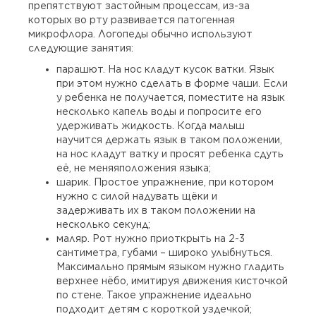
препятствуют застойным процессам, из-за
которых во рту развивается патогенная
микрофлора. Логопеды обычно используют
следующие занятия:
парашют. На нос кладут кусок ватки. Язык
при этом нужно сделать в форме чаши. Если
у ребенка не получается, поместите на язык
несколько капель воды и попросите его
удерживать жидкость. Когда малыш
научится держать язык в таком положении,
на нос кладут ватку и просят ребенка сдуть
её, не меняяположения языка;
шарик. Простое упражнение, при котором
нужно с силой надувать щёки и
задерживать их в таком положении на
несколько секунд;
маляр. Рот нужно приоткрыть на 2-3
сантиметра, губами – широко улыбнуться.
Максимально прямым языком нужно гладить
верхнее нёбо, имитируя движения кисточкой
по стене. Такое упражнение идеально
подходит детям с короткой уздечкой;