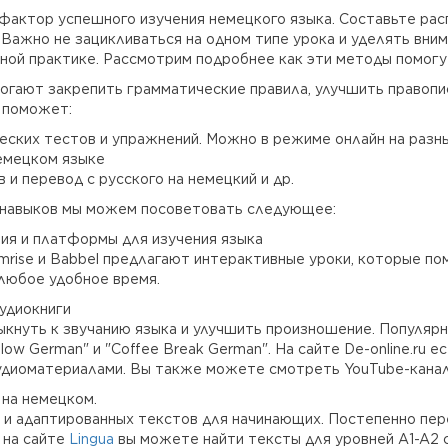
фактор успешного изучения немецкого языка. Составьте рас
. Важно не зацикливаться на одном типе урока и уделять вни
рной практике. Рассмотрим подробнее как эти методы помогут
гают закрепить грамматические правила, улучшить правопи
м поможет:
ских тестов и упражнений. Можно в режиме онлайн на разн
емецком языке
и перевод с русского на немецкий и др.
 навыков мы можем посоветовать следующее:
ия и платформы для изучения языка
emrise и Babbel предлагают интерактивные уроки, которые п
 любое удобное время.
удиокниги
кнуть к звучанию языка и улучшить произношение. Популярн
low German" и "Coffee Break German". На сайте De-online.ru 
аудиоматериалами. Вы также можете смотреть YouTube-канал
 на немецком.
г и адаптированных текстов для начинающих. Постепенно пе
 на сайте
Lingua
вы можете найти тексты для уровней А1-А2 