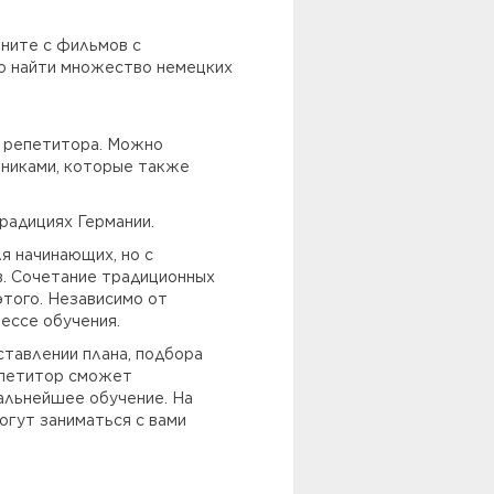
чните с фильмов с
но найти множество немецких
е репетитора. Можно
нниками, которые также
радициях Германии.
я начинающих, но с
в. Сочетание традиционных
того. Независимо от
цессе обучения.
ставлении плана, подбора
епетитор сможет
альнейшее обучение. На
огут заниматься с вами