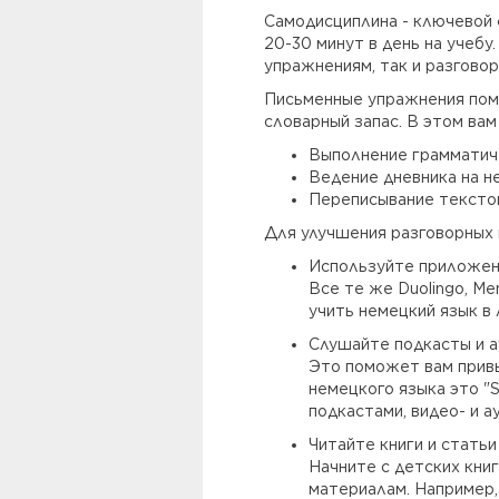
Самодисциплина - ключевой 
20-30 минут в день на учебу
упражнениям, так и разгово
Письменные упражнения помо
словарный запас. В этом ва
Выполнение грамматиче
Ведение дневника на н
Переписывание текстов 
Для улучшения разговорных
Используйте приложен
Все те же Duolingo, M
учить немецкий язык в
Слушайте подкасты и а
Это поможет вам привы
немецкого языка это "S
подкастами, видео- и 
Читайте книги и статьи
Начните с детских кни
материалам. Например,