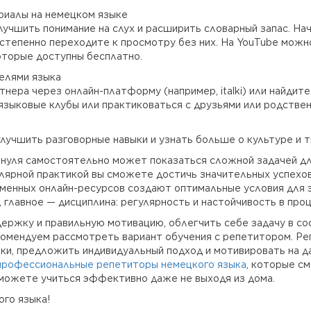
риалы на немецком языке
лучшить понимание на слух и расширить словарный запас. На
остепенно переходите к просмотру без них. На YouTube мож
оторые доступны бесплатно.
елями языка
тнера через онлайн-платформу (например, italki) или найдит
языковые клубы или практиковаться с друзьями или родстве
улучшить разговорные навыки и узнать больше о культуре и т
 нуля самостоятельно может показаться сложной задачей дл
лярной практикой вы сможете достичь значительных успехо
менных онлайн-ресурсов создают оптимальные условия для э
 главное — дисциплина: регулярность и настойчивость в про
ержку и правильную мотивацию, облегчить себе задачу в со
комендуем рассмотреть вариант обучения с репетитором. Р
и, предложить индивидуальный подход и мотивировать на д
профессиональные репетиторы немецкого языка
, которые см
можете учиться эффективно даже не выходя из дома.
ого языка!