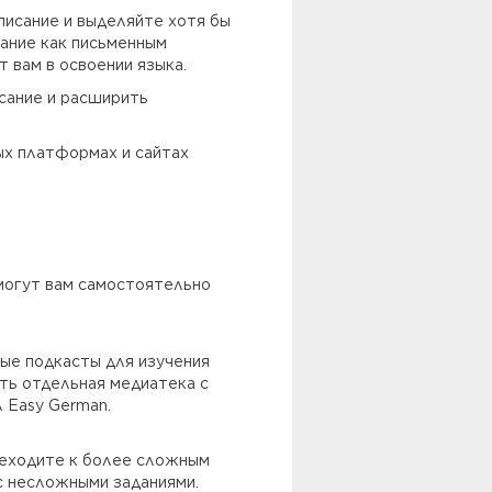
писание и выделяйте хотя бы
мание как письменным
 вам в освоении языка.
сание и расширить
ых платформах и сайтах
омогут вам самостоятельно
ые подкасты для изучения
есть отдельная медиатека с
 Easy German.
реходите к более сложным
с несложными заданиями.