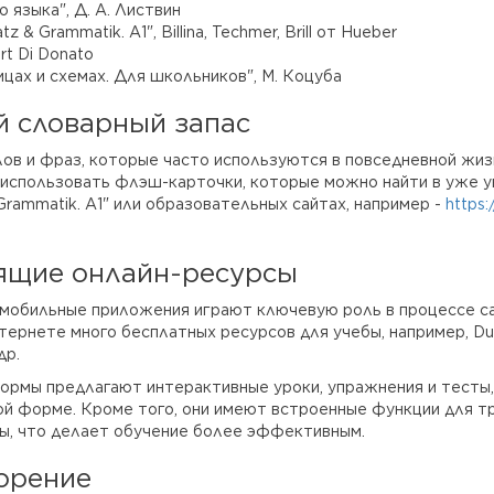
 языка", Д. А. Листвин
z & Grammatik. A1", Billina, Techmer, Brill от Hueber
ert Di Donato
цах и схемах. Для школьников", М. Коцуба
й словарный запас
лов и фраз, которые часто используются в повседневной жизн
 использовать флэш-карточки, которые можно найти в уже у
 Grammatik. A1" или образовательных сайтах, например -
https
ящие онлайн-ресурсы
 мобильные приложения играют ключевую роль в процессе с
нтернете много бесплатных ресурсов для учебы, например, Duol
др.
ормы предлагают интерактивные уроки, упражнения и тесты
ой форме. Кроме того, они имеют встроенные функции для т
ы, что делает обучение более эффективным.
орение