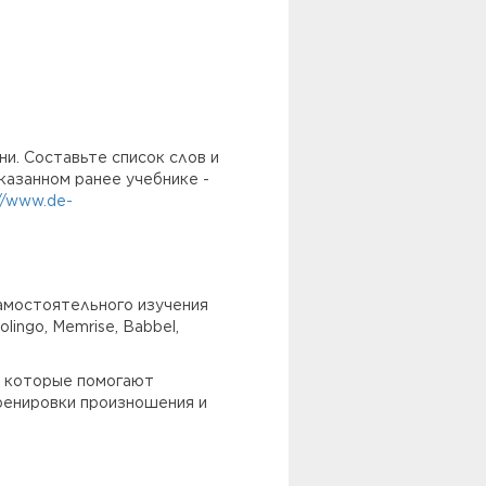
и. Составьте список слов и
казанном ранее учебнике -
://www.de-
амостоятельного изучения
ingo, Memrise, Babbel,
, которые помогают
ренировки произношения и