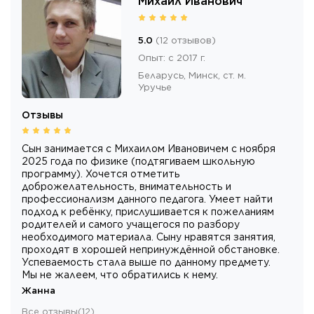
Михаил Иванович
5.0
(
12
отзывов
)
Опыт
:
с 2017 г.
Беларусь,
Минск
, ст. м.
Уручье
Отзывы
Сын занимается с Михаилом Ивановичем с ноября
2025 года по физике (подтягиваем школьную
программу). Хочется отметить
доброжелательность, внимательность и
профессионализм данного педагога. Умеет найти
подход к ребёнку, прислушивается к пожеланиям
родителей и самого учащегося по разбору
необходимого материала. Сыну нравятся занятия,
проходят в хорошей непринуждённой обстановке.
Успеваемость стала выше по данному предмету.
Мы не жалеем, что обратились к нему.
Жанна
Все отзывы
(
12
)