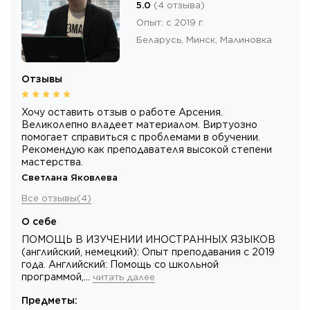
5.0
(
4
отзыва
)
Опыт
:
c 2019 г.
Беларусь,
Минск
, Малиновка
Отзывы
Хочу оставить отзыв о работе Арсения.
Великолепно владеет материалом. Виртуозно
помогает справиться с проблемами в обучении.
Рекомендую как преподавателя высокой степени
мастерства.
Светлана Яковлева
Все отзывы
(
4
)
О себе
ПОМОЩЬ В ИЗУЧЕНИИ ИНОСТРАННЫХ ЯЗЫКОВ
(английский, немецкий): Опыт преподавания c 2019
года. Английский: Помощь со школьной
программой,…
читать далее
Предметы
: