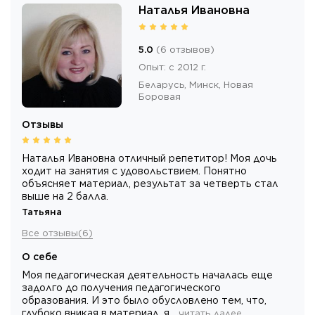
Наталья Ивановна
5.0
(
6
отзывов
)
Опыт
:
с 2012 г.
Беларусь,
Минск
, Новая
Боровая
Отзывы
Наталья Ивановна отличный репетитор! Моя дочь
ходит на занятия с удовольствием. Понятно
объясняет материал, результат за четверть стал
выше на 2 балла.
Татьяна
Все отзывы
(
6
)
О себе
Моя педагогическая деятельность началась еще
задолго до получения педагогического
образования. И это было обусловлено тем, что,
глубоко вникая в материал, я…
читать далее