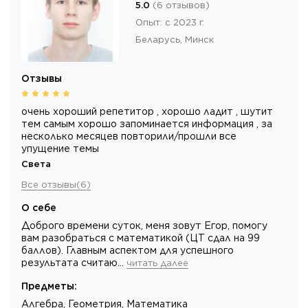
5.0
(
6
отзывов
)
Опыт
:
с 2023 г.
Беларусь,
Минск
Отзывы
очень хороший репетитор , хорошо ладит , шутит
тем самым хорошо запоминается информация , за
несколько месяцев повторили/прошли все
упущение темы
Света
Все отзывы
(
6
)
О себе
Доброго времени суток, меня зовут Егор, помогу
вам разобраться с математикой (ЦТ сдал на 99
баллов). Главным аспектом для успешного
результата считаю…
читать далее
Предметы
:
Алгебра, Геометрия, Математика