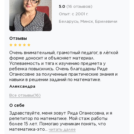
5.0
(
16
отзывов
)
Опыт
:
с 2001 г.
Беларусь,
Минск
, Брилевичи
Отзывы
Очень внимательный, грамотный педагог, в лёгкой
форме доносит и объясняет материал.
Успеваемость и тяга к изучению предмета у
ребенка повысились. Очень благодарны Риде
Оганесовне за полученные практические знания и
навыки в решении заданий по математике.
Александра
Все отзывы
(
16
)
О себе
Здравствуйте, меня зовут Рида Оганесовна, и я
репетитор по математике. Мой стаж работы
более 15 лет. Помогаю ученикам понять, что
математика-это…
читать далее