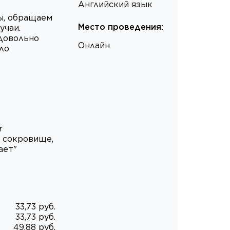
Английский язык
ы, обращаем
Место проведения
:
учаи.
 довольно
Онлайн
ло
r
о сокровище,
ает"
33,73 руб.
33,73 руб.
49,88 руб.