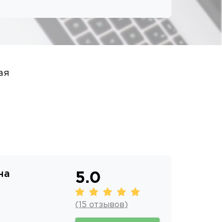
ая
на
5.0
(
15
отзывов
)