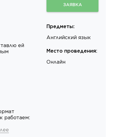
ЗАЯВКА
Предметы
:
Английский язык
ставлю ей
Место проведения
:
имым
Онлайн
Формат
к работаем:
алее