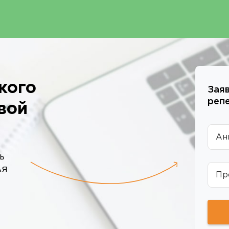
кого
Зая
реп
вой
Ан
ь
ля
Пр