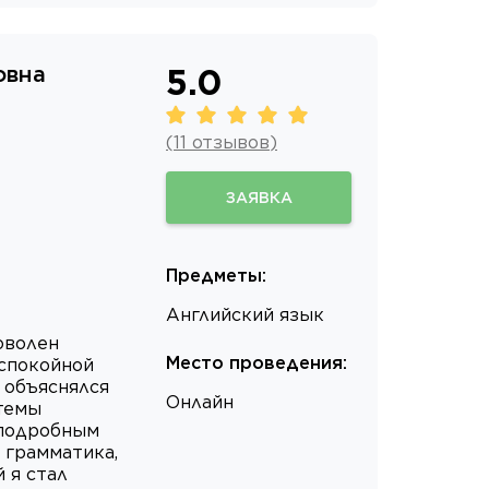
овна
5.0
(
11
отзывов
)
ЗАЯВКА
Предметы
:
Английский язык
оволен
Место проведения
:
 спокойной
 объяснялся
Онлайн
темы
 подробным
 грамматика,
 я стал