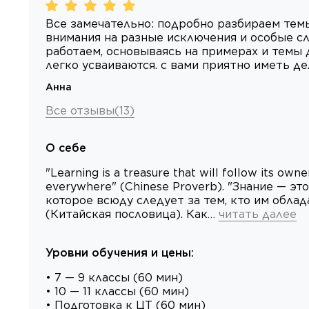
Все замечательно: подробно разбираем тем
внимания на разные исключения и особые сл
работаем, основываясь на примерах и темы
легко усваиваются. с вами приятно иметь де
Анна
Все отзывы
(
13
)
О себе
"Learning is a treasure that will follow its owne
everywhere" (Chinese Proverb). "Знание — эт
которое всюду следует за тем, кто им облад
(Китайская пословица). Как…
читать далее
Уровни обучения и цены
:
• 7 — 9 классы (60 мин)
• 10 — 11 классы (60 мин)
• Подготовка к ЦТ (60 мин)