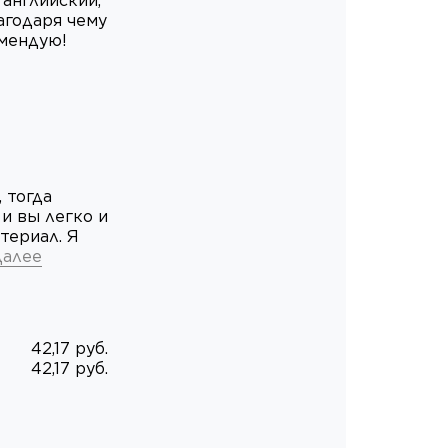
 английский,
агодаря чему
мендую!
 тогда
и вы легко и
териал. Я
далее
42,17 руб.
42,17 руб.