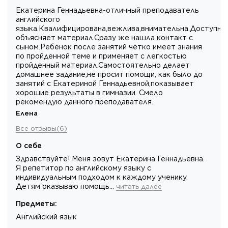
Екатерина Геннадьевна-отличный преподаватель
английского
языка.Квалифицирована,вежлива,внимательна.Доступно
объясняет материал.Сразу же нашла контакт с
сыном.Ребёнок после занятий чётко имеет знания
по пройденной теме и применяет с легкостью
пройденный материал.Самостоятельно делает
домашнее задание,не просит помощи, как было до
занятий с Екатериной Геннадьевной,показывает
хорошие результаты в гимназии. Смело
рекомендую данного преподавателя.
Елена
Все отзывы
(
6
)
О себе
Здравствуйте! Меня зовут Екатерина Геннадьевна.
Я репетитор по английскому языку с
индивидуальным подходом к каждому ученику.
Детям оказываю помощь…
читать далее
Предметы
:
Английский язык